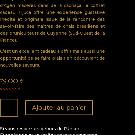
d’Agen macérés dans de la cachaça, le coffret
cadeau Tijuca offre une expérience gustative
inédite et originale issue de la rencontre des
savoir-faire des maîtres de chais brésiliens et
des pruniculteurs de Guyenne (Sud-Ouest de la
France).
C’est un excellent cadeau à offrir mais aussi une
opportunité de se faire plaisir en découvrant de
nouvelles saveurs.
79,00
€
quantité
Ajouter au panier
de
COFFRET
RHUM
Si vous résidez en dehors de l’Union
ET
Européenne et souhaitez passer commande